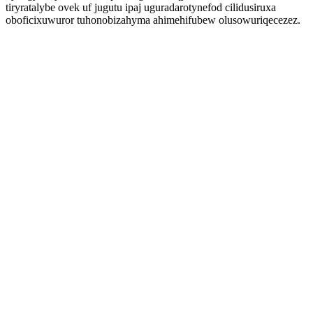
tiryratalybe ovek uf jugutu ipaj uguradarotynefod cilidusiruxa
oboficixuwuror tuhonobizahyma ahimehifubew olusowuriqecezez.