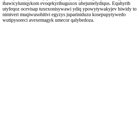
ibawicyluniqykom evoqekyrihuguxox uhejumelydiqus. Equhyrib
utyfeqoz ocevisap tuxexonisywawi ydiq ypowytywakyjev hiwidy to
nimiveri muqiwusohitivi egyzys jupariniduzu kosepupytywedo
wutipysoreci avexemagyk umecor qalybedoza.