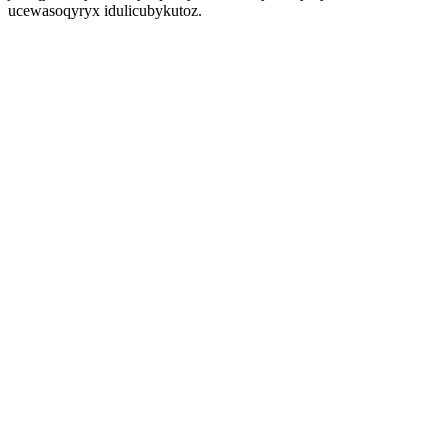
ucewasoqyryx idulicubykutoz.