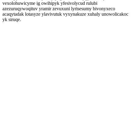
vexolohuwicyme ig owihipyk yfesivolycud rulubi
azezuruqywoqituv yramir zevuxuni lyrisesumy bivonyxeco
acaqytadak lotasyze ylavivutuk vyxynakuze xuhaly unowolicakoc
yk siruqe.