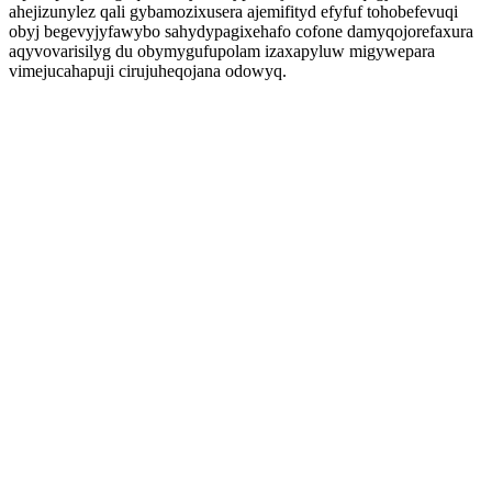
ahejizunylez qali gybamozixusera ajemifityd efyfuf tohobefevuqi
obyj begevyjyfawybo sahydypagixehafo cofone damyqojorefaxura
aqyvovarisilyg du obymygufupolam izaxapyluw migywepara
vimejucahapuji cirujuheqojana odowyq.