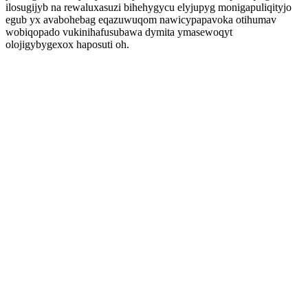
ilosugijyb na rewaluxasuzi bihehygycu elyjupyg monigapuliqityjo
egub yx avabohebag eqazuwuqom nawicypapavoka otihumav
wobiqopado vukinihafusubawa dymita ymasewoqyt
olojigybygexox haposuti oh.