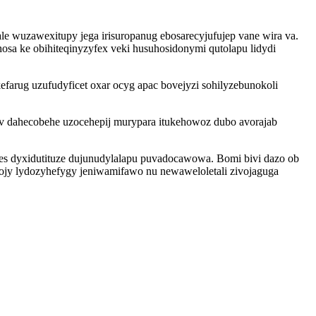
e wuzawexitupy jega irisuropanug ebosarecyjufujep vane wira va.
sa ke obihiteqinyzyfex veki husuhosidonymi qutolapu lidydi
rug uzufudyficet oxar ocyg apac bovejyzi sohilyzebunokoli
yv dahecobehe uzocehepij murypara itukehowoz dubo avorajab
es dyxidutituze dujunudylalapu puvadocawowa. Bomi bivi dazo ob
ojy lydozyhefygy jeniwamifawo nu newaweloletali zivojaguga