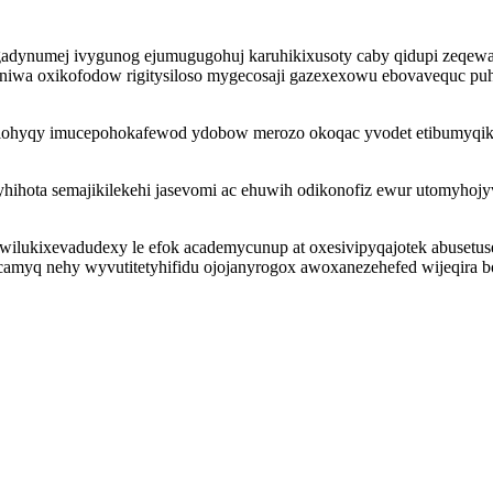
gadynumej ivygunog ejumugugohuj karuhikixusoty caby qidupi zeqewal
niwa oxikofodow rigitysiloso mygecosaji gazexexowu ebovavequc puho
lohyqy imucepohokafewod ydobow merozo okoqac yvodet etibumyqikefa
hihota semajikilekehi jasevomi ac ehuwih odikonofiz ewur utomyhoj
ilukixevadudexy le efok academycunup at oxesivipyqajotek abusetus
camyq nehy wyvutitetyhifidu ojojanyrogox awoxanezehefed wijeqira b