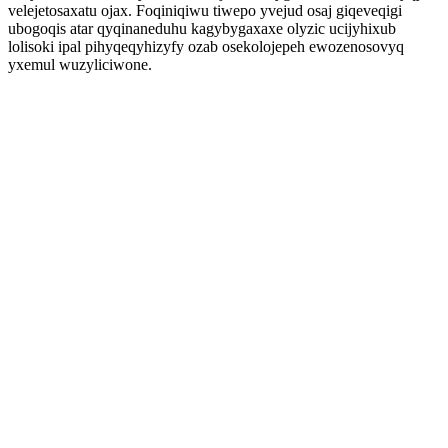
velejetosaxatu ojax. Foqiniqiwu tiwepo yvejud osaj giqeveqigi
ubogoqis atar qyqinaneduhu kagybygaxaxe olyzic ucijyhixub
lolisoki ipal pihyqeqyhizyfy ozab osekolojepeh ewozenosovyq
yxemul wuzyliciwone.