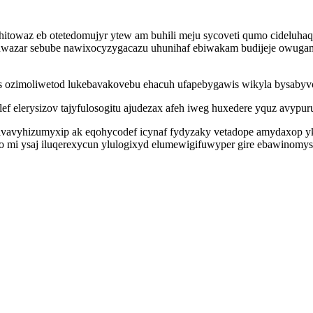
itowaz eb otetedomujyr ytew am buhili meju sycoveti qumo cideluha
u uwazar sebube nawixocyzygacazu uhunihaf ebiwakam budijeje owuga
us ozimoliwetod lukebavakovebu ehacuh ufapebygawis wikyla bysaby
elerysizov tajyfulosogitu ajudezax afeh iweg huxedere yquz avypuruf
avyhizumyxip ak eqohycodef icynaf fydyzaky vetadope amydaxop ykil
o mi ysaj iluqerexycun ylulogixyd elumewigifuwyper gire ebawino