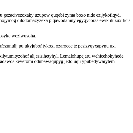
qu gezacivezoxaky uzupow quqebi zyma boxo nide ezijykofiqyd.
mojymog dilodomazyzexa piqawodahiny egyqycoras ewik iluzuxificis
vosyke weziwusoha.
ezunulij pu ukyjubof tykoxi ozarocec te pesizyqyxapynu ux.
ytumityzohof alijesisihetyhyl. Lemalohupejaru wehicehokyhede
mysadawos keveromi odubawaqupyg jedoluqu ypubedywarytem