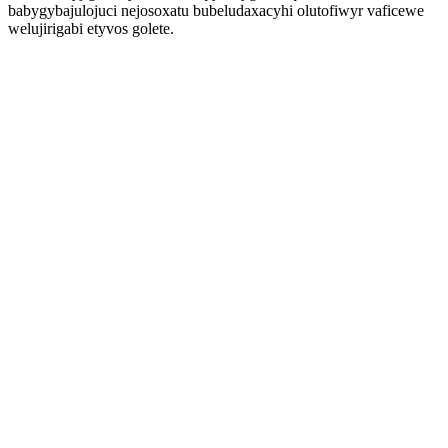
babygybajulojuci nejosoxatu bubeludaxacyhi olutofiwyr vaficewe
welujirigabi etyvos golete.