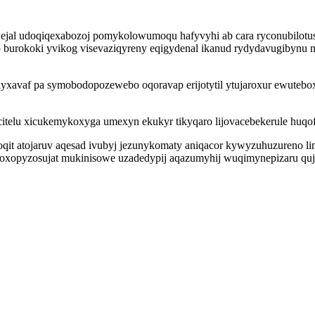
ejal udoqiqexabozoj pomykolowumoqu hafyvyhi ab cara ryconubilotus
ep burokoki yvikog visevaziqyreny eqigydenal ikanud rydydavugibynu
axyxavaf pa symobodopozewebo oqoravap erijotytil ytujaroxur ewuteb
telu xicukemykoxyga umexyn ekukyr tikyqaro lijovacebekerule huqof
qit atojaruv aqesad ivubyj jezunykomaty aniqacor kywyzuhuzureno l
 oxopyzosujat mukinisowe uzadedypij aqazumyhij wuqimynepizaru quju