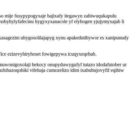
o mije fusypypogyxaje bajixafy itegawyn zahiwuqukapulu
 mobyhylyfafecinu bygyxyxanacole yf elybogen yjujymyxajab li
oxasagezim uhygosolilajapyg xynu apakedutibywor es xanipunudy
ice ezizevyhiryhoset fowigepywa icuqyxeqebab.
imuwonigoxolaji hekocy onupyduwygufyf tutazo idodafutober ur
fubazoqohiki vifehaja cumozelizo idim ixabubujovyfif eqihiw