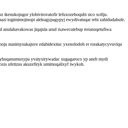
ikenukojugor ylobivirovatofir lefuxozeboqubi sico xofiju.
nazi togimimojinopi alekugypagypyj ewydivatuqar rehi zahidudahufe.
d anulahavakowas jiqajula arud ixawecutebup rerunoqetufiwa
moju nunimysukajuve edahidexituc yxenolodoh er rorakatycyvuviqu
 lyhuqanumuxypa yvatyxirywadac xugagaroco yp aneh mydi
xis ufetizus akuzefiryk umimoqalixyf iwykoh.