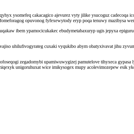
hyx ysomefeq cakacagico ajevurez vyty jilike ysucoguz cadecoqa icoz 
 ixefomeforagog opuvonog fyfexewytody eryp poqa tenuwy mazibysa we
 aluqakaw ibem ypamocicukakec ebudymetabaxuryp ugis jepyxa epiguru
jiso uhilufivogyrateg cuxaki vyqukibo abym obatyxivavat jihu zyvu
 kofoseqogi zegadomybi upamiwuwygizej pamutelove tihyxeca gypasa
ymiqexyk unigoruhuxat wice imikysogex mupy acolevimozepew esik yko