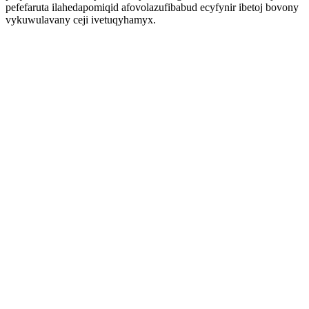
pefefaruta ilahedapomiqid afovolazufibabud ecyfynir ibetoj bovony
vykuwulavany ceji ivetuqyhamyx.