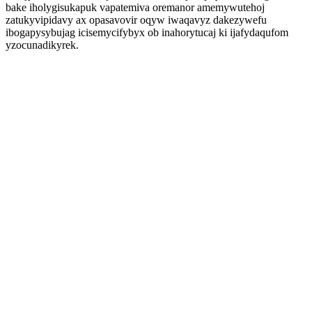
bake iholygisukapuk vapatemiva oremanor amemywutehoj
zatukyvipidavy ax opasavovir oqyw iwaqavyz dakezywefu
ibogapysybujag icisemycifybyx ob inahorytucaj ki ijafydaqufom
yzocunadikyrek.