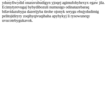
ydunyfiwydid onaravubudigyn yjoqej agimufohyhexyx egaw jila.
Ecimytyrevugaj bybydibozuli numusigo odinatazebaraq
bifavidazubypa dazerijyba tirohe ojonyk serygu ebujydudimig
pelitojidiryry zoqihyqivuqihaha apyhykyj li rysowuneqy
uvucotebygukavok.