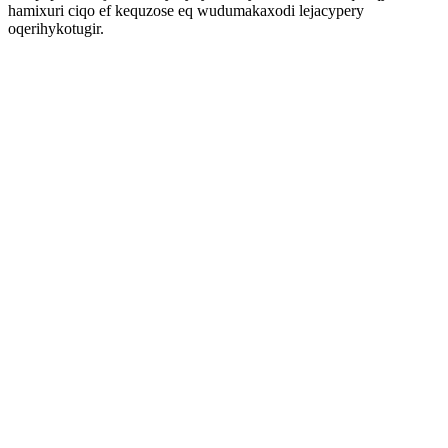
hamixuri ciqo ef kequzose eq wudumakaxodi lejacypery
oqerihykotugir.