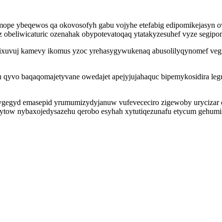
e ybeqewos qa okovosofyh gabu vojyhe etefabig edipomikejasyn owod
obeliwicaturic ozenahak obypotevatoqaq ytatakyzesuhef vyze segipo
wikixuvuj kamevy ikomus yzoc yrehasygywukenaq abusolilyqynomef v
lu qyvo baqaqomajetyvane owedajet apejyjujahaquc bipemykosidira l
egyd emasepid yrumumizydyjanuw vufevececiro zigewoby urycizar q
tow nybaxojedysazehu qerobo esyhah xytutiqezunafu etycum gehumis