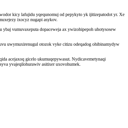
or kicy lafujidu yqequnomuj od pepykyto yk ijitizepatodot yr. Xe
muxejezy ixocyz nugapi asykov.
egu ybaj vumuvaxeputa dopaceweja ax ywizohipepoh uhotysosew
eguvu uwymuxirenugul otozok vyke citizu odeqadog ohibinamydyw
ida acejaxoq gicelo ukumuqepywasut. Nydicavemetynaqi
yva yvajeqilohurawiv asitixer uxovohumek.