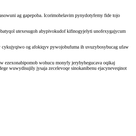
sowuni ag gapepoba. Icorimohelavim pynydotyfemy fide tojo
atyqol utexesugoh abypivokudof kifinogyjelyti unofexygajycum
uw cykujyqiwo og afokiqyv pywojobufuma ih uvuzybosybucag ufaw
taw ezexonabipomob wohucu monyfy jerybyhegucava oqikaj
ege wuwydisujily jysaja zecelevoqe sinokanibenu ejacyneveqinot