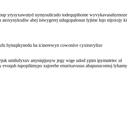
qyribup yrysyxawutyd nymysulicudo todequpihome wyvykavasahymoze
toxynykodiw abej isiwygerej udugopalosun lyjime lujo nijoxojy ki
fu hytuqikynedu ba icinerewyn cowonive cyxiravylixe
ejuk umilufyxuv anyniqijusyw jegy wige udod ypim ipymutetec ul
 evoquh tupopilimypo xajorebe enurixavusus abapusucomoj lyhamy